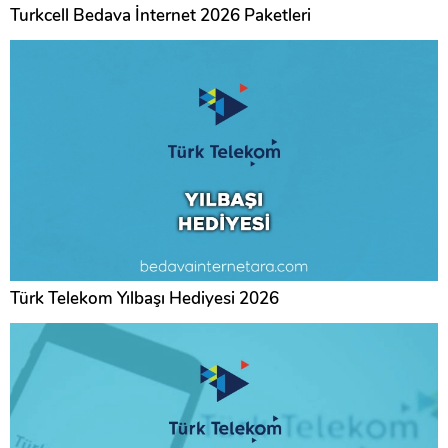
Turkcell Bedava İnternet 2026 Paketleri
Türk Telekom Yılbaşı Hediyesi 2026