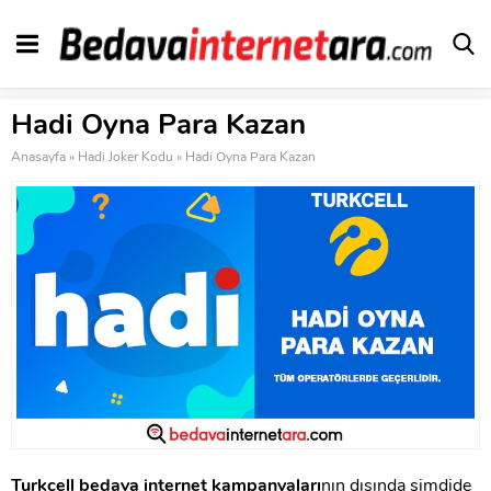
Hadi Oyna Para Kazan
Anasayfa
»
Hadi Joker Kodu
»
Hadi Oyna Para Kazan
Turkcell bedava internet kampanyaları
nın dışında şimdide