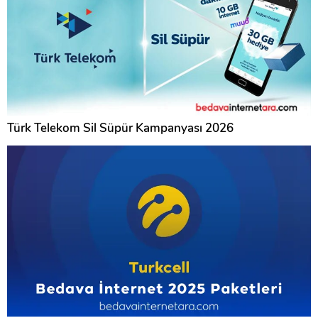
Türk Telekom Sil Süpür Kampanyası 2026