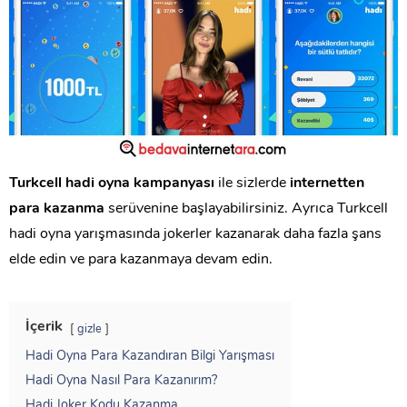
Turkcell hadi oyna kampanyası
ile sizlerde
internetten
para kazanma
serüvenine başlayabilirsiniz. Ayrıca Turkcell
hadi oyna yarışmasında jokerler kazanarak daha fazla şans
elde edin ve para kazanmaya devam edin.
İçerik
gizle
Hadi Oyna Para Kazandıran Bilgi Yarışması
Hadi Oyna Nasıl Para Kazanırım?
Hadi Joker Kodu Kazanma