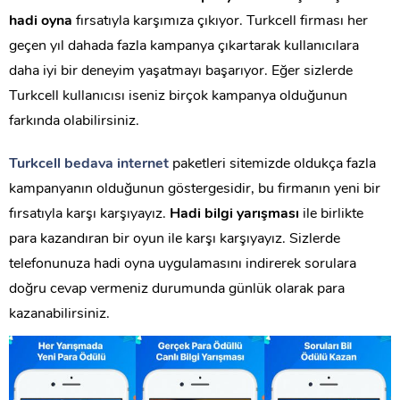
hadi oyna
fırsatıyla karşımıza çıkıyor. Turkcell firması her
geçen yıl dahada fazla kampanya çıkartarak kullanıcılara
daha iyi bir deneyim yaşatmayı başarıyor. Eğer sizlerde
Turkcell kullanıcısı iseniz birçok kampanya olduğunun
farkında olabilirsiniz.
Turkcell bedava internet
paketleri sitemizde oldukça fazla
kampanyanın olduğunun göstergesidir, bu firmanın yeni bir
fırsatıyla karşı karşıyayız.
Hadi bilgi yarışması
ile birlikte
para kazandıran bir oyun ile karşı karşıyayız. Sizlerde
telefonunuza hadi oyna uygulamasını indirerek sorulara
doğru cevap vermeniz durumunda günlük olarak para
kazanabilirsiniz.