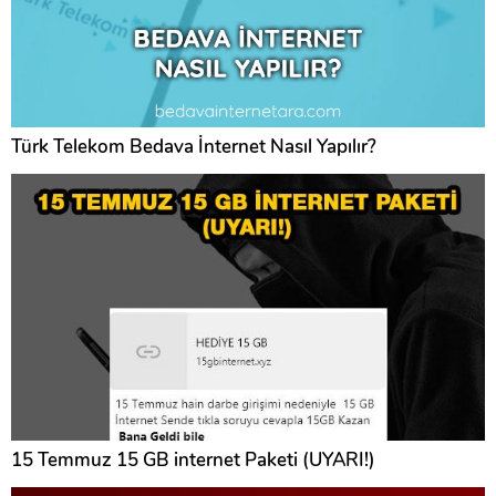
Türk Telekom Bedava İnternet Nasıl Yapılır?
15 Temmuz 15 GB internet Paketi (UYARI!)