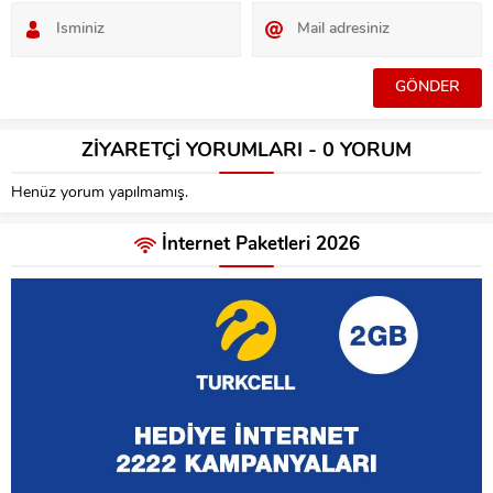
ZİYARETÇİ YORUMLARI - 0 YORUM
Henüz yorum yapılmamış.
İnternet Paketleri 2026